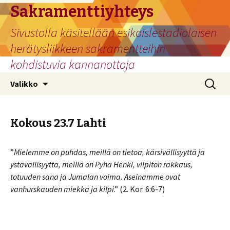
Sakramenttiyhteys
Sivustolla käsitellään esikoislestadiolaisen
herätysliikkeen sakramentteihin
kohdistuvia kannanottoja
Siirry
Haku:
Valikko
sisältöön
Kokous 23.7 Lahti
”
Mielemme on puhdas, meillä on tietoa, kärsivällisyyttä ja
ystävällisyyttä, meillä on Pyhä Henki, vilpitön rakkaus,
totuuden sana ja Jumalan voima. Aseinamme ovat
vanhurskauden miekka ja kilpi
.” (2. Kor. 6:6-7)