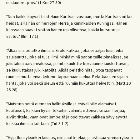
nukkuneet pois." (1.Kor.27-30)
"Nuo kaikki käyvät taisteluun Karitsaa vastaan, mutta Karitsa voittaa
heidät, sillä hän on herrojen Herra ja kuninkaiden Kuningas. Hänen
kanssaan saavat voiton hänen uskollisensa, kaikki kutsutut ja
valitut." (Ilm. 17:1)
"Älkää siis pelätkö ihmisiä. Ei ole kätköä, joka ei paljastuisi, eikä
salaisuutta, joka ei tulisi ilmi. Minkä minä sanon teille pimeässä, se
julistakaa päivänvalossa, ja mitä kuulette korvaanne kuiskattavan,
se kuuluttakaa julki katoilta. Älkää pelätkö niitä, jotka tappavat
ruumiin mutta eivät kykene tappamaan sielua. Pelätkää sen sijaan
häntä, joka voi sekä sielun että ruumiin hukuttaa helvettiin. (Matt.10:
26-28)
"Muistuta heitä olemaan hallituksille ja esivalloille alamaiset,
kuuliaiset, kaikkiin hyviin tekoihin valmiit, etteivät ketään herjaa,
eivät riitele, vaan ovat lempeitä ja osoittavat kaikkea sävyisyyttä
kaikkia ihmisiä kohtaan. (Tiit 3:1-2)
"Hyljätkää yksinkertaisuus, niin saatte elää, ja astukaa ymmärryksen