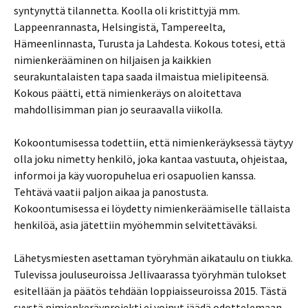
syntynyttä tilannetta. Koolla oli kristittyjä mm.
Lappeenrannasta, Helsingistä, Tampereelta,
Hämeenlinnasta, Turusta ja Lahdesta. Kokous totesi, että
nimienkerääminen on hiljaisen ja kaikkien
seurakuntalaisten tapa saada ilmaistua mielipiteensä.
Kokous päätti, että nimienkeräys on aloitettava
mahdollisimman pian jo seuraavalla viikolla.
Kokoontumisessa todettiin, että nimienkeräyksessä täytyy
olla joku nimetty henkilö, joka kantaa vastuuta, ohjeistaa,
informoi ja käy vuoropuhelua eri osapuolien kanssa.
Tehtävä vaatii paljon aikaa ja panostusta.
Kokoontumisessa ei löydetty nimienkeräämiselle tällaista
henkilöä, asia jätettiin myöhemmin selvitettäväksi.
Lähetysmiesten asettaman työryhmän aikataulu on tiukka.
Tulevissa jouluseuroissa Jellivaarassa työryhmän tulokset
esitellään ja päätös tehdään loppiaisseuroissa 2015. Tästä
syystä nimienkeräyprojekti ei voinut jäädä odottelemaan