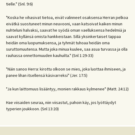
tielle." (Snl. 9:6)
"Koska he vihasivat tietoa, eivät valinneet osaksensa Herran pelkoa
eivätkä suostuneet minun neuvooni, vaan katsoivat kaiken minun
nuhteluni halvaksi, saavat he syödä oman vaelluksensa hedelmiä ja
saavat kyllänsä omista hankkeistaan. Sillä yksinkertaiset tappaa
heidän oma luopumuksensa, ja tyhmät tuhoaa heidän oma
suruttomuutensa. Mutta joka minua kuulee, saa asua turvassa ja olla
rauhassa onnettomuuden kauhuilta." (Snl 1:29-33)
"Näin sanoo Herra: kirottu olkoon se mies, joka luottaa ihmiseen, ja
panee lihan itsellensä käsivarreksi" (Jer. 17:5)
"Ja kun laittomuus lisääntyy, monien rakkaus kylmenee" (Matt. 24:12)
Hae viisaiden seuraa, niin viisastut, pahoin käy, jos lyöttäydyt
typerien joukkoon. (Snl 13:20)