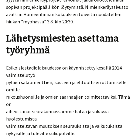
sopivan projektipäällikön löytymistä. Nimienkeräyssivusto
avattiin Hämeenlinnan kokouksen toiveita noudatellen
hiukan ”myöhässä” 3.8. klo 20:30.
Lähetysmiesten asettama
työryhmä
Esikoislestadiolaisuudessa on käynnistetty kesällä 2014
valmistelutyö
pyhien sakramenttien, kasteen ja ehtoollisen ottamiselle
omille
rukoushuoneille ja omien saarnaajien toimitettaviksi. Tämä
on
aiheuttanut seurakunnassamme hätää ja vakavaa
huolestumista
valmisteltavan muutoksen seurauksista ja vaikutuksista
nykyisille ja tuleville sukupolville.