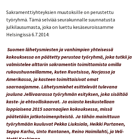
Sakramenttiyhteyksien muutoksille on perustettu
työryhmä. Tämä selviää seurakunnalle suunnatusta
julkilausumasta, joka on luettu kesäseuroissamme
Helsingissä 6.7.2014:
Suomen lähetysmiesten ja vanhimpien yhteisessä
kokouksessa on päätetty perustaa työryhmä, joka tutkii ja
valmistelee alttarin sakramentin toimittamista omilla
rukoushuoneillamme, kuten Ruotsissa, Norjassa ja
Amerikassa, ja kasteen toimittaisivat omat
saarnaajamme. Lähetysmiehet esittelevät tulevana
jouluna Jellivaarassa työryhmän esityksen, joka sisältää
kaste- ja ehtoolliskaavat. Ja asiasta keskustellaan
loppiaisena 2015 saarnaajien kokouksessa, missä
päätetään jatkotoimenpiteistä. Ja tähän mainittuun
työryhmään kuuluvat Pekka Liuksiala, Heikki Purtanen,
Seppo Karhu, Unto Rantanen, Reino Haimilahti, ja Veli-
Matti Koskimaa.