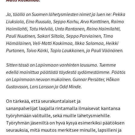
Ja, täällä on Suomen lähetysmiesten nimet ja luen ne: Pekka
Liuksiala, Eino Ruusula, Seppo Karhu, Arvo Konttinen, Raimo
Haimilahti, Tatu Helvilä, Unto Rantanen, Reino Haimilahti,
Pauli Nuutinen, Sakari Siltala, Seppo Parviainen, Timo
Hämäläinen, Veli-Matti Koskimaa, Ilkka Salomaa, Heikki
Purtanen, Toivo Kärki, Tapio Laukkanen, ja Pauli Väänänen.
Sitten tässä on Lapinmaan vanhinten lausuma. Tuemme
edellä mainittua päätöstä täydestä sydämestämme. Päätös
on Lapinmaan neuvon mukainen. Gunnar Persäter, Håkan
Gustavsson, Lars Larsson ja Odd Minde.
On tärkeää, että seurakuntalaiset ja
sananpalvelijat laajalla rintamalla ilmaisevat kantansa
työryhmään valituille, sekä muille lähetysmiehille.
Työryhmän jäseniltä on hyvä kysyä esimerkiksi päätöksen
seurauksia, mitä muutos merkitsee minulle, lapsilleni ja