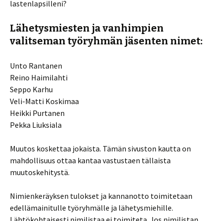
lastenlapsilleni?
Lähetysmiesten ja vanhimpien
valitseman työryhmän jäsenten nimet:
Unto Rantanen
Reino Haimilahti
Seppo Karhu
Veli-Matti Koskimaa
Heikki Purtanen
Pekka Liuksiala
Muutos koskettaa jokaista. Tämän sivuston kautta on
mahdollisuus ottaa kantaa vastustaen tällaista
muutoskehitystä.
Nimienkeräyksen tulokset ja kannanotto toimitetaan
edellämainitulle työryhmälle ja lähetysmiehille.
Lähtökohtaisesti nimilistaa ei toimiteta. Jos nimilistan