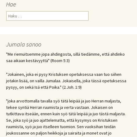
Hae
Haku:
Jumala sanoo
"Me riemuitsemme jopa ahdingosta, sillä tiedämme, että ahdinko
saa aikaan kestävyyttä" (Room 5:3)
"Jokainen, joka ei pysy Kristuksen opetuksessa vaan tuo siihen
jotakin lisää, on vailla Jumalaa. Jokaisella, joka tässä opetuksessa
pysyy, on sekä Isä että Poika." (2.Joh. 1:9)
"joka arvottomalla tavalla syö tätä leipää ja juo Herran maljasta,
tekee syntiä Herran ruumista ja verta vastaan. Jokaisen on
tutkittava itseään, ennen kuin syö tätä leipää ja juo tästä maljasta.
Se, joka syö ja juo ajattelematta, että kysymys on Kristuksen
ruumiista, syö ja juo itselleen tuomion. Sen vuoksihan teidän
joukossanne on paljon heikkoja ja sairaita ja monet ovat jo